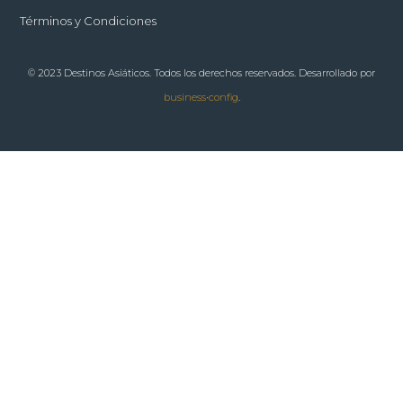
Términos y Condiciones
© 2023 Destinos Asiáticos. Todos los derechos reservados. Desarrollado por
business•config
.