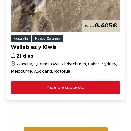
8.405
€
Australia
Nueva Zelanda
Wallabies y Kiwis
21 días
Wanaka, Queenstown, Christchurch, Cairns, Sydney,
Melbourne, Auckland, Rotorua
Pide presupuesto