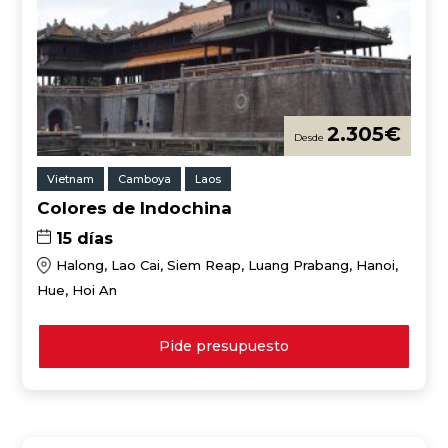
2.305
€
Vietnam
Camboya
Laos
Colores de Indochina
15 días
Halong, Lao Cai, Siem Reap, Luang Prabang, Hanoi,
Hue, Hoi An
Pide presupuesto