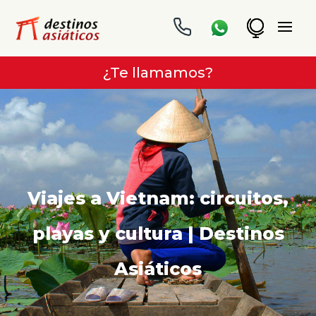
¿Te llamamos?
Viajes a Vietnam: circuitos,
playas y cultura | Destinos
Asiáticos