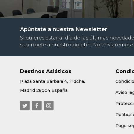
Apúntate a nuestra Newsletter
Si quieres estar al día de las últimas novedade
suscríbete a nuestro boletín. No enviaremos
Destinos Asiáticos
Condic
Plaza Santa Bárbara 4, 1º dcha.
Condici
Madrid 28004 España
Aviso le
Protecci
Política
Pago se