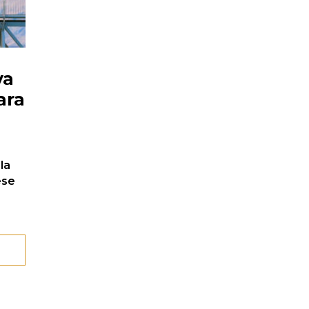
va
ara
la
ese