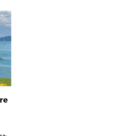
re
ca-