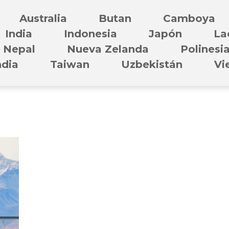
Australia
Butan
Camboya
India
Indonesia
Japón
La
Nepal
Nueva Zelanda
Polinesi
ndia
Taiwan
Uzbekistán
Vi