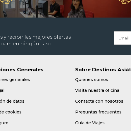
s y recibir las mejores ofertas
 spam en ningún caso.
iones Generales
Sobre Destinos Asiá
ones generales
Quiénes somos
gal
Visita nuestra oficina
ón de datos
Contacta con nosotros
 de cookies
Preguntas frecuentes
guro
Guía de Viajes