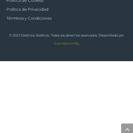
Política de Cookies
Política de Privacidad
Términos y Condiciones
© 2023 Destinos Asiáticos. Todos los derechos reservados. Desarrollado por
business•config
.