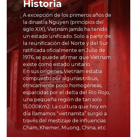
Historia
A excepción de los primeros años de
la dinastía Nguyen (principios del
siglo XIX), Vietnam jamás ha tenido
un estado unificado. Solo a partir de
la reunificación del Norte y del Sur
ratificada oficialmente en Julio de
1976, se puede afirmar que Vietnam
existe como estado unitario.
En sus orígenes, Vietnam estaba
compuesto por algunas tribus,
étnicamente poco homogéneas,
esparcidas por el delta del Río Rojo,
una pequeña región de tan solo
15.000Km2. La cultura que hoy en
día llamamos “vietnamita” surgió a
través del mestizaje de influencias
Cham, Khemer, Muong, China, etc.