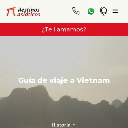
¿Te llamamos?
Guía de viaje a Vietnam
Historia
3