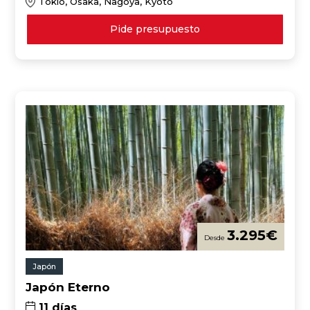
Tokio, Osaka, Nagoya, Kyoto
Pide presupuesto
3.295
€
Japón
Japón Eterno
11 días