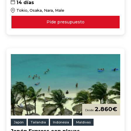
14 días
Tokio, Osaka, Nara, Male
Pide presupuesto
2.860
€
Japón
Tailandia
Indonesia
Maldivas
Japón Express con playas