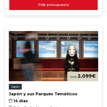
Pide presupuesto
2.099
€
Japón
Japón y sus Parques Temáticos
14 días