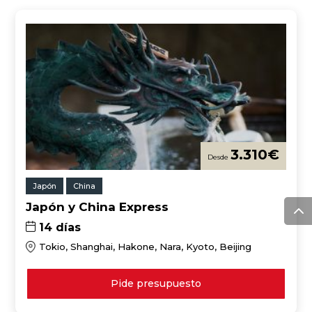
3.310
€
Japón
China
Japón y China Express
14 días
Tokio, Shanghai, Hakone, Nara, Kyoto, Beijing
Pide presupuesto