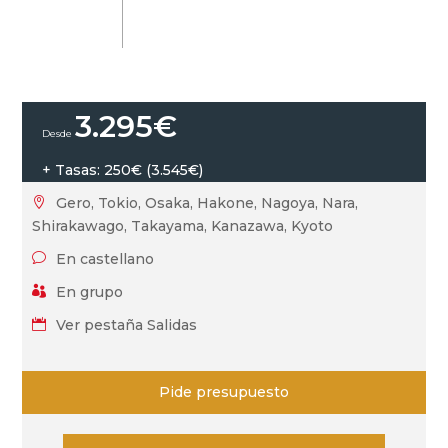
3.295
€
+ Tasas: 250€ (3.545€)
Gero, Tokio, Osaka, Hakone, Nagoya, Nara,

Shirakawago, Takayama, Kanazawa, Kyoto
En castellano
v
En grupo

Ver pestaña Salidas

Pide presupuesto