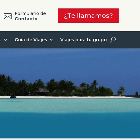
Formulario de
¿Te llamamos?

7
Contacto
s
Guía de Viajes
Viajes para tu grupo