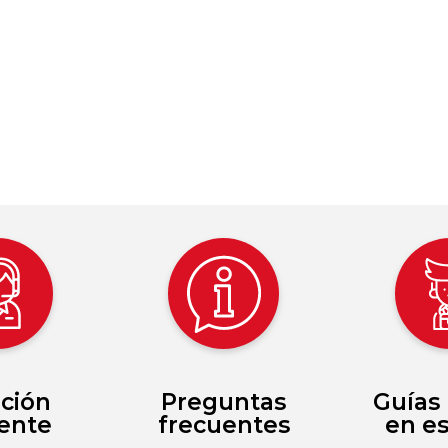
ción
Preguntas
Guías 
iente
frecuentes
en e