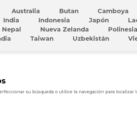
Australia
Butan
Camboya
India
Indonesia
Japón
La
Nepal
Nueva Zelanda
Polinesi
ndia
Taiwan
Uzbekistán
Vi
os
rfeccionar su búsqueda o utilice la navegación para localizar l