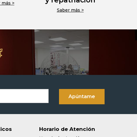
y repatriación
 más >
Saber más >
ticos
Horario de Atención