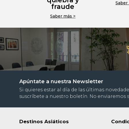
quiebra y
Saber
fraude
Saber más >
Apúntate a nuestra Newsletter
Si quieres estar al día de las últimas novedade
suscríbete a nuestro boletín. No enviaremos
Destinos Asiáticos
Condic