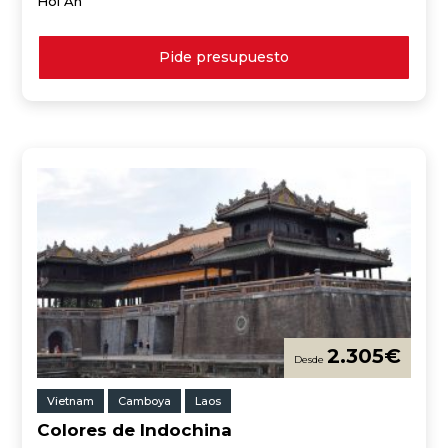
Hoi An
Pide presupuesto
2.305
€
Vietnam
Camboya
Laos
Colores de Indochina