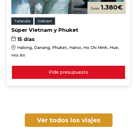
1.380
€
Tailandia
Vietnam
Súper Vietnam y Phuket
15 días
Halong, Danang, Phuket, Hanoi, Ho Chi Minh, Hue,
Hoi An
Pide presupuesto
Ver todos los viajes