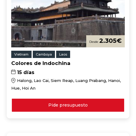
2.305
€
Vietnam
Camboya
Laos
Colores de Indochina
15 días
Halong, Lao Cai, Siem Reap, Luang Prabang, Hanoi,
Hue, Hoi An
Pide presupuesto