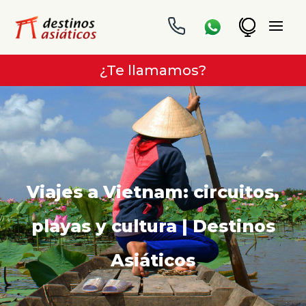
¿Te llamamos?
Viajes a Vietnam: circuitos,
playas y cultura | Destinos
Asiáticos