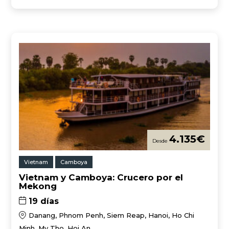
4.135
€
Vietnam
Camboya
Vietnam y Camboya: Crucero por el
Mekong
19 días
Danang, Phnom Penh, Siem Reap, Hanoi, Ho Chi
Minh, My Tho, Hoi An