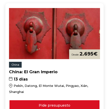
2.695
€
China
China: El Gran Imperio
13 días
Pekín, Datong, El Monte Wutai, Pingyao, Xián,
Shanghai
Pide presupuesto