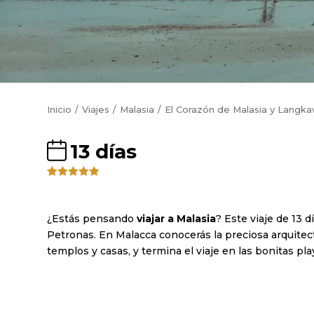
Inicio
Viajes
Malasia
El Corazón de Malasia y Langka
13 días
Valorado
4
5.00
sobre
5 basado
en
¿Estás pensando
viajar a Malasia
? Este viaje de 13 
puntuacione
Petronas. En Malacca conocerás la preciosa arquitec
s de
clientes
templos y casas, y termina el viaje en las bonitas p