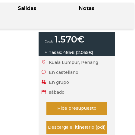
Salidas
Notas
1.570
€
+ Tasas: 485€ (2.055€)
Kuala Lumpur, Penang

En castellano
v
En grupo

sábado

Pide presupuesto
Descarga el itinerario (pdf)