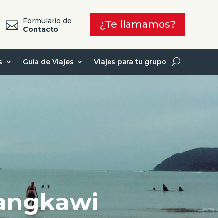
Formulario de
¿Te llamamos?

7
Contacto
s
Guía de Viajes
Viajes para tu grupo
Langkawi