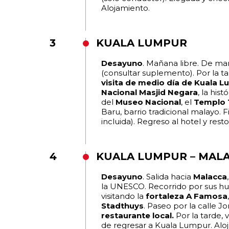
Alojamiento.
3
KUALA LUMPUR
Desayuno
. Mañana libre. De m
(consultar suplemento). Por la ta
visita de medio día de Kuala 
Nacional Masjid Negara
, la hist
del
Museo Nacional
, el
Templo 
Baru, barrio tradicional malayo. 
incluida). Regreso al hotel y resto
4
KUALA LUMPUR – MAL
Desayuno
. Salida hacia
Malacca
la UNESCO. Recorrido por sus hue
visitando la
fortaleza A Famosa
Stadthuys
. Paseo por la calle J
restaurante local.
Por la tarde, v
de regresar a Kuala Lumpur. Alo