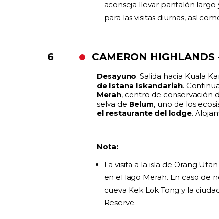
aconseja llevar pantalón largo
para las visitas diurnas, así c
6
CAMERON HIGHLANDS 
Desayuno
. Salida hacia Kuala Ka
de Istana Iskandariah
. Continua
Merah
, centro de conservación de
selva de
Belum
, uno de los eco
el restaurante del lodge
. Aloja
Nota:
La visita a la isla de Orang Uta
en el lago Merah. En caso de no 
cueva Kek Lok Tong y la ciudad
Reserve.