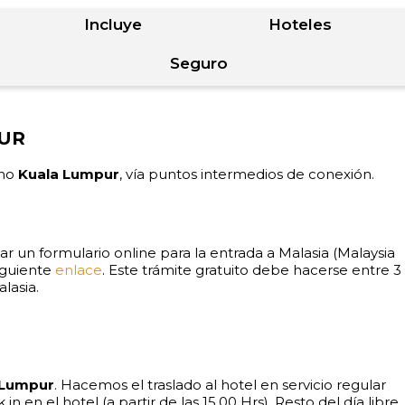
Incluye
Hoteles
Seguro
PUR
ino
Kuala Lumpur
, vía puntos intermedios de conexión.
r un formulario online para la entrada a Malasia (Malaysia
siguiente
enlace
. Este trámite gratuito debe hacerse entre 3
alasia.
 Lumpur
. Hacemos el traslado al hotel en servicio regular
n en el hotel (a partir de las 15.00 Hrs). Resto del día libre.