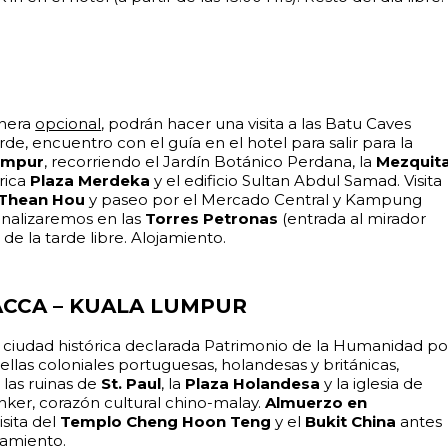
anera
opcional
, podrán hacer una visita a las Batu Caves
rde, encuentro con el guía en el hotel para salir para la
Lumpur
, recorriendo el Jardín Botánico Perdana, la
Mezquit
órica
Plaza Merdeka
y el edificio Sultan Abdul Samad. Visita
Thean Hou
y paseo por el Mercado Central y Kampung
Finalizaremos en las
Torres Petronas
(entrada al mirador
 de la tarde libre. Alojamiento.
ACCA – KUALA LUMPUR
, ciudad histórica declarada Patrimonio de la Humanidad po
llas coloniales portuguesas, holandesas y británicas,
, las ruinas de
St. Paul
, la
Plaza Holandesa
y la iglesia de
onker, corazón cultural chino-malay.
Almuerzo en
isita del
Templo Cheng Hoon Teng
y el
Bukit China
antes
jamiento.