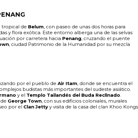
 PENANG
a tropical de
Belum
, con paseo de unas dos horas para
das y flora exótica. Este entorno alberga una de las selvas
uación por carretera hacia
Penang
, cruzando el puente
own
, ciudad Patrimonio de la Humanidad por su mezcla
menzando por el pueblo de
Air Itam
, donde se encuentra el
complejos budistas más importantes del sudeste asiático.
irmano
y el
Templo Tailandés del Buda Reclinado
.
o de
George Town
, con sus edificios coloniales, murales
aseo por el
Clan Jetty
y visita de la casa del clan Khoo Kongsi