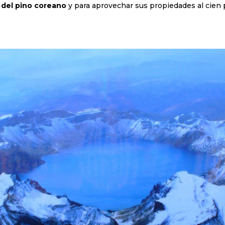
 del pino coreano
y para aprovechar sus propiedades al cien 