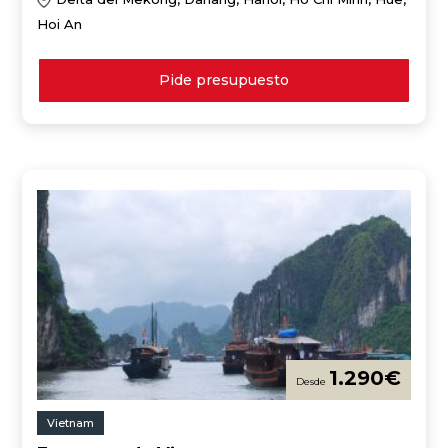
Hoi An
Pide presupuesto
1.290
€
Vietnam