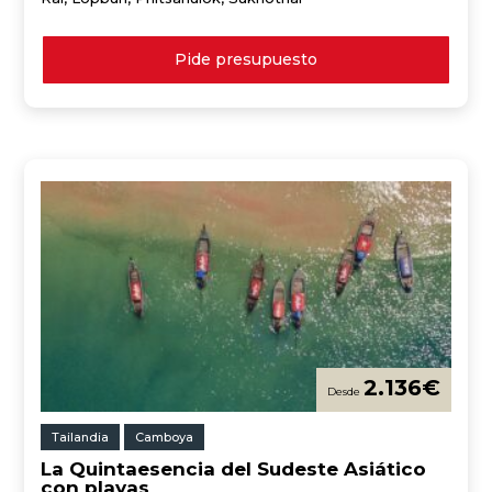
Pide presupuesto
2.136
€
Tailandia
Camboya
La Quintaesencia del Sudeste Asiático
con playas