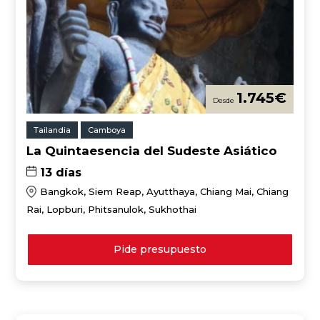
1.745
€
Tailandia
Camboya
La Quintaesencia del Sudeste Asiático
13 días
Bangkok, Siem Reap, Ayutthaya, Chiang Mai, Chiang
Rai, Lopburi, Phitsanulok, Sukhothai
Pide presupuesto