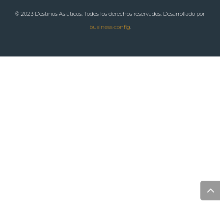
© 2023 Destinos Asiáticos. Todos los derechos reservados. Desarrollado por
business•config
.