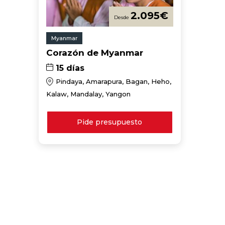
2.095
€
Myanmar
Corazón de Myanmar
15 días
Pindaya, Amarapura, Bagan, Heho,
Kalaw, Mandalay, Yangon
Pide presupuesto