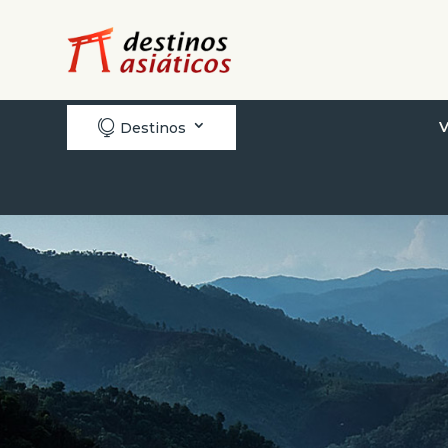

V
Destinos