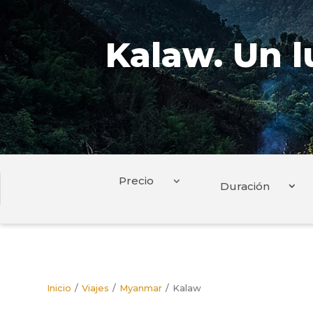
Kalaw. Un l
Duración
Inicio
Viajes
Myanmar
Kalaw