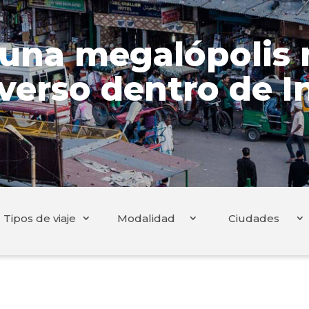
 una megalópolis 
verso dentro de I
Tipos de viaje
Modalidad
Ciudades