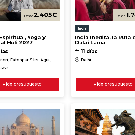
2.405
€
1.
India
Espiritual, Yoga y
India Inédita, la Ruta 
val Holi 2027
Dalai Lama
ías
11 días
eri, Fatehpur Sikri, Agra,
Delhi
aipur
Pide presupuesto
Pide presupuesto