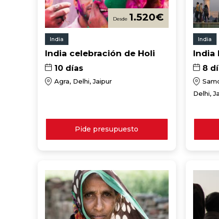
1.520
€
India
India
India celebración de Holi
India
10 días
8 d
Agra, Delhi, Jaipur
Samod
Delhi, J
Pide presupuesto