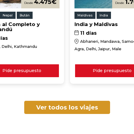
4.475
€
1.
Nepal
Bután
Maldivas
India
 al Completo y
India y Maldivas
andú
11 días
ías
Abhaneri, Mandawa, Samo
, Delhi, Kathmandu
Agra, Delhi, Jaipur, Male
Pide presupuesto
Pide presupuesto
Ver todos los viajes