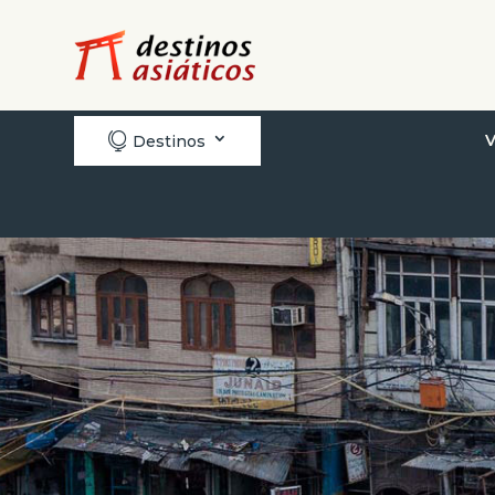

V
Destinos