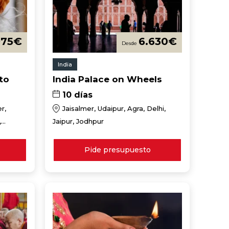
975
€
6.630
€
India
to
India Palace on Wheels
10 días
r,
Jaisalmer, Udaipur, Agra, Delhi,
,
Jaipur, Jodhpur
odhpur
Pide presupuesto