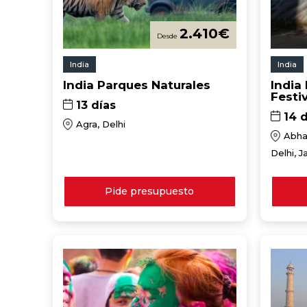
2.410
€
India
India
India Parques Naturales
India 
Festi
13 días
14 d
Agra, Delhi
Abhan
Delhi, J
Pide presupuesto