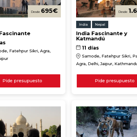
695
€
1.
India
Nepal
 Fascinante
India Fascinante y
Katmandú
ías
11 días
e, Fatehpur Sikri, Agra,
Samode, Fatehpur Sikri, P
aipur
Agra, Delhi, Jaipur, Kathmand
Pide presupuesto
Pide presupuesto