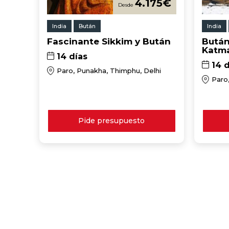
4.175
€
India
Bután
India
Fascinante Sikkim y Bután
Bután
Katm
14 días
14 d
Paro, Punakha, Thimphu, Delhi
Paro
Pide presupuesto