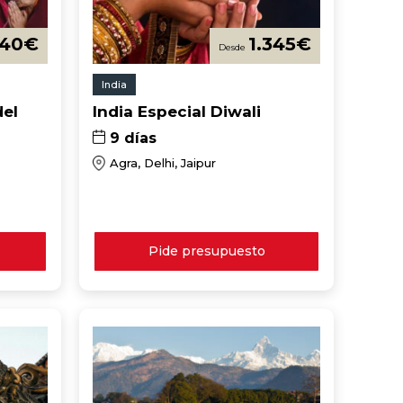
740
€
1.345
€
India
del
India Especial Diwali
9 días
Agra, Delhi, Jaipur
Pide presupuesto