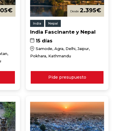
605
€
2.395
€
India
Nepal
India Fascinante y Nepal
15 días
Samode, Agra, Delhi, Jaipur,
atan,
Pokhara, Kathmandu
u
Pide presupuesto