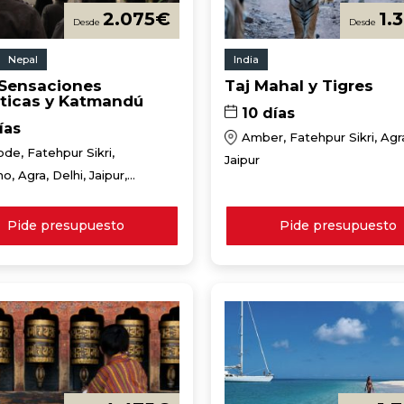
2.075
€
1.
Nepal
India
 Sensaciones
Taj Mahal y Tigres
ticas y Katmandú
10 días
ías
Amber, Fatehpur Sikri, Agra
de, Fatehpur Sikri,
Jaipur
o, Agra, Delhi, Jaipur,
i, Kathmandu
Pide presupuesto
Pide presupuesto