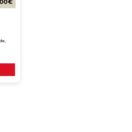
700
€
de,