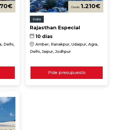
370
€
1.210
€
India
Rajasthan Especial
10 días
, Delhi,
Amber, Ranakpur, Udaipur, Agra,
Delhi, Jaipur, Jodhpur
Pide presupuesto