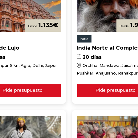
1.135
€
1.
India
 de Lujo
India Norte al Comple
ías
20 días
pur Sikri, Agra, Delhi, Jaipur
Orchha, Mandawa, Jaisalme
Pushkar, Khajuraho, Ranakpur
Udaipur, Agra, Delhi, Jaipur, J
Pide presupuesto
Pide presupuesto