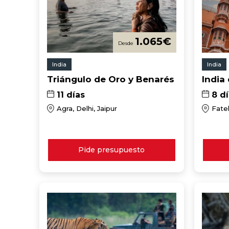
1.065
€
India
India
Triángulo de Oro y Benarés
India
11 días
8 d
Agra, Delhi, Jaipur
Fateh
Pide presupuesto