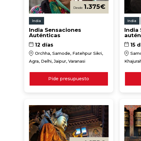
1.375
€
India
India
India Sensaciones
India
Auténticas
autén
12 días
15 d
Orchha, Samode, Fatehpur Sikri,
Samo
Agra, Delhi, Jaipur, Varanasi
Khajurah
Varanas
Pide presupuesto