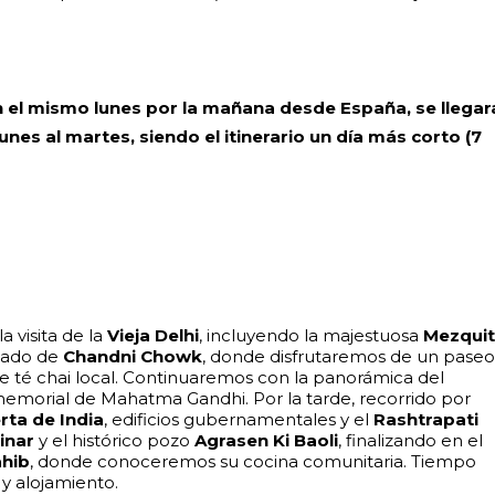
n el mismo lunes por la mañana desde España, se llegar
unes al martes, siendo el itinerario un día más corto (7
visita de la
Vieja Delhi
, incluyendo la majestuosa
Mezqui
rcado de
Chandni Chowk
, donde disfrutaremos de un pase
e té chai local. Continuaremos con la panorámica del
memorial de Mahatma Gandhi. Por la tarde, recorrido por
rta de India
, edificios gubernamentales y el
Rashtrapati
inar
y el histórico pozo
Agrasen Ki Baoli
, finalizando en el
ahib
, donde conoceremos su cocina comunitaria. Tiempo
y alojamiento.