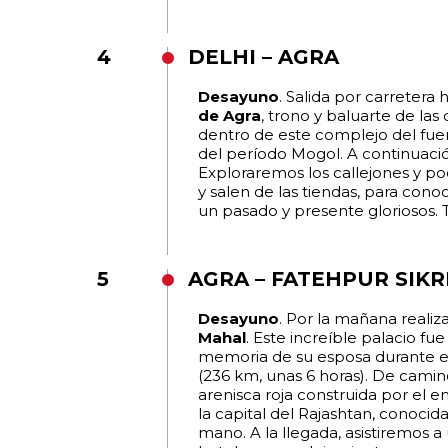
4
DELHI – AGRA
Desayuno
. Salida por carretera 
de Agra
, trono y baluarte de las
dentro de este complejo del fuer
del período Mogol. A continuac
Exploraremos los callejones y po
y salen de las tiendas, para con
un pasado y presente gloriosos. T
5
AGRA – FATEHPUR SIKRI
Desayuno
. Por la mañana realiz
Mahal
. Este increíble palacio 
memoria de su esposa durante el s
(236 km, unas 6 horas). De camin
arenisca roja construida por el e
la capital del Rajashtan, conocida
mano. A la llegada, asistiremos 