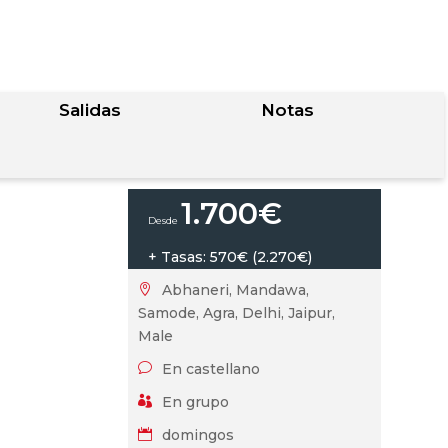
Salidas
Notas
1.700
€
+ Tasas: 570€ (2.270€)
Abhaneri, Mandawa,

Samode, Agra, Delhi, Jaipur,
Male
En castellano
v
En grupo

domingos
