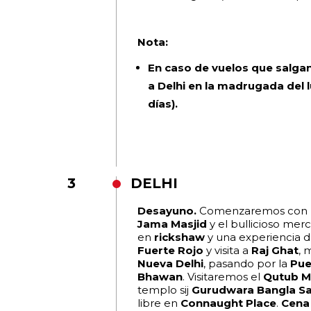
Nota:
En caso de vuelos que salga
a Delhi en la madrugada del l
días).
3
DELHI
Desayuno.
Comenzaremos con la 
Jama Masjid
y el bullicioso me
en
rickshaw
y una experiencia d
Fuerte Rojo
y visita a
Raj Ghat
, 
Nueva Delhi
, pasando por la
Pue
Bhawan
. Visitaremos el
Qutub M
templo sij
Gurudwara Bangla S
libre en
Connaught Place
.
Cena