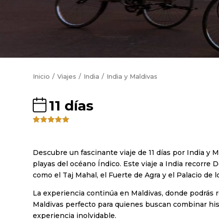
Inicio
Viajes
India
India y Maldivas
11 días
Valorado
4
5.00
sobre
5 basado
en
Descubre un fascinante viaje de 11 días por India y 
puntuacione
playas del océano Índico. Este viaje a India recorre
s de
clientes
como el Taj Mahal, el Fuerte de Agra y el Palacio de l
La experiencia continúa en Maldivas, donde podrás rel
Maldivas perfecto para quienes buscan combinar histor
experiencia inolvidable.