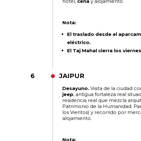
hotel,
cena
y alojamiento.
Nota:
El traslado desde el aparcam
eléctrico.
El Taj Mahal cierra los viernes
6
JAIPUR
Desayuno.
Visita de la ciudad 
jeep
, antigua fortaleza real situ
residencia real que mezcla arquit
Patrimonio de la Humanidad. Pa
los Vientos) y recorrido por merc
alojamiento.
Nota: