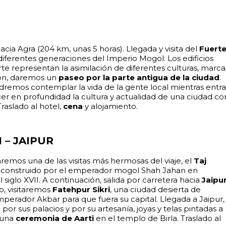
hacia Agra (204 km, unas 5 horas). Llegada y visita del
Fuert
 diferentes generaciones del Imperio Mogol. Los edificios
te representan la asimilación de diferentes culturas, marca
ión, daremos un
paseo por la parte antigua de la ciudad
.
dremos contemplar la vida de la gente local mientras entr
ocer en profundidad la cultura y actualidad de una ciudad co
raslado al hotel,
cena
y alojamiento.
 – JAIPUR
aremos una de las visitas más hermosas del viaje, el
Taj
fue construido por el emperador mogol Shah Jahan en
iglo XVII. A continuación, salida por carretera hacia
Jaipu
o, visitaremos
Fatehpur Sikri
, una ciudad desierta de
mperador Akbar para que fuera su capital. Llegada a Jaipur,
 por sus palacios y por su artesanía, joyas y telas pintadas a
a una
ceremonia de Aarti
en el templo de Birla. Traslado al