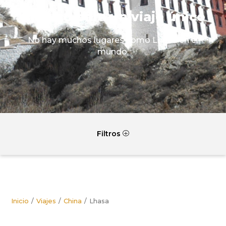
mágico para un viaje único
No hay muchos lugares como Lhasa en el
mundo.
Filtros
P
Inicio
Viajes
China
Lhasa