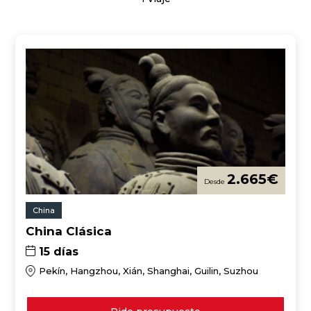
2.665
€
China
China Clásica
15 días
Pekín, Hangzhou, Xián, Shanghai, Guilin, Suzhou