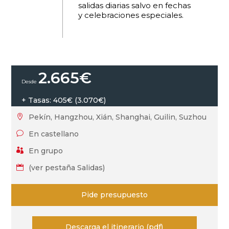
salidas diarias salvo en fechas
y celebraciones especiales.
2.665
€
+ Tasas: 405€ (3.070€)
Pekín, Hangzhou, Xián, Shanghai, Guilin, Suzhou

En castellano
v
En grupo

(ver pestaña Salidas)

Pide presupuesto
Descarga el itinerario (pdf)