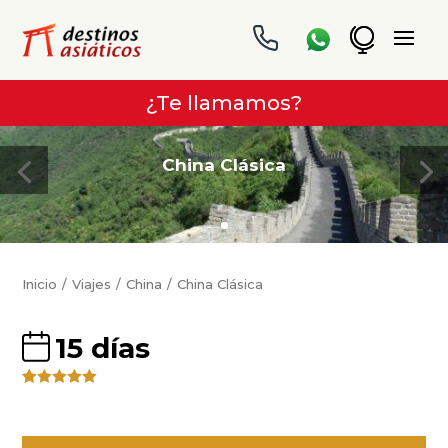
¿Te llamamos?
China Clásica
Inicio
Viajes
China
China Clásica
15 días
Valorado
4
5.00
sobre
5 basado
en