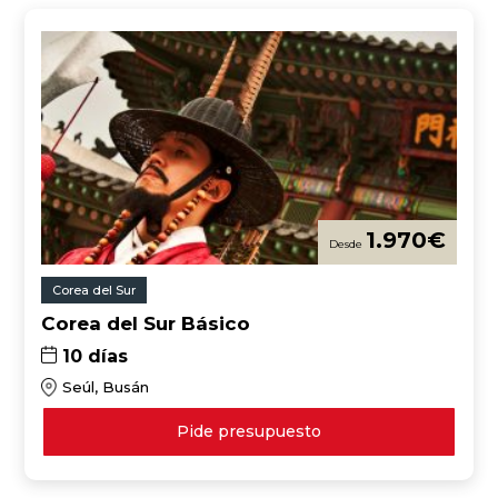
1.970
€
Corea del Sur
Corea del Sur Básico
10 días
Seúl, Busán
Pide presupuesto