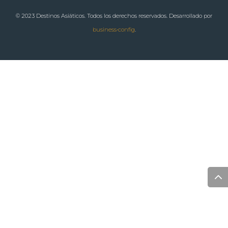
© 2023 Destinos Asiáticos. Todos los derechos reservados. Desarrollado por
business•config
.