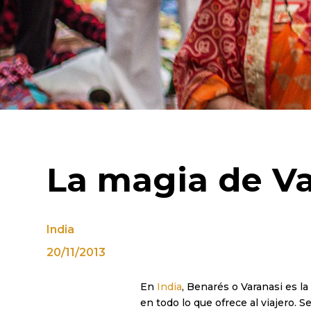
La magia de Va
India
20/11/2013
En
India
, Benarés o Varanasi es la
en todo lo que ofrece al viajero. S