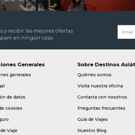
s y recibir las mejores ofertas
 spam en ningún caso.
iones Generales
Sobre Destinos Asiá
ones generales
Quiénes somos
gal
Visita nuestra oficina
ón de datos
Contacta con nosotros
 de cookies
Preguntas frecuentes
guro
Guía de Viajes
de Viaje
Nuestro Blog