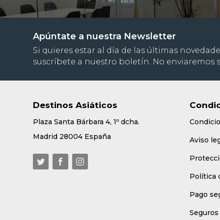
Apúntate a nuestra Newsletter
Si quieres estar al día de las últimas novedade
suscríbete a nuestro boletín. No enviaremos
Destinos Asiáticos
Condic
Plaza Santa Bárbara 4, 1º dcha.
Condici
Madrid 28004 España
Aviso le
Protecci
Política
Pago se
Seguros 