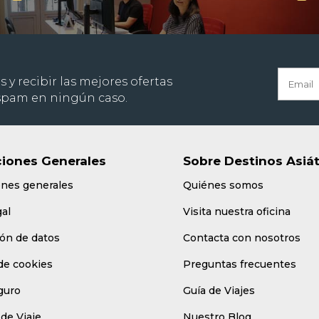
s y recibir las mejores ofertas
 spam en ningún caso.
iones Generales
Sobre Destinos Asiá
ones generales
Quiénes somos
gal
Visita nuestra oficina
ón de datos
Contacta con nosotros
 de cookies
Preguntas frecuentes
guro
Guía de Viajes
de Viaje
Nuestro Blog