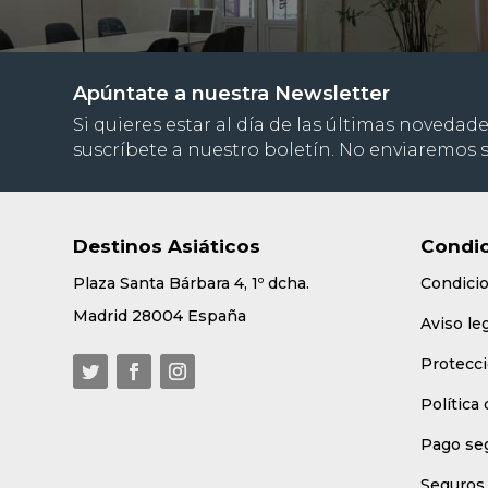
Apúntate a nuestra Newsletter
Si quieres estar al día de las últimas novedade
suscríbete a nuestro boletín. No enviaremos
Destinos Asiáticos
Condic
Plaza Santa Bárbara 4, 1º dcha.
Condici
Madrid 28004 España
Aviso le
Protecci
Política
Pago se
Seguros 