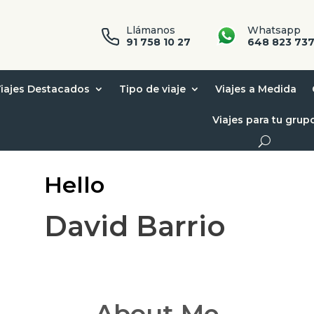
Llámanos
Whatsapp
91 758 10 27
648 823 73
iajes Destacados
Tipo de viaje
Viajes a Medida
Viajes para tu grup
Hello
David Barrio
About Me