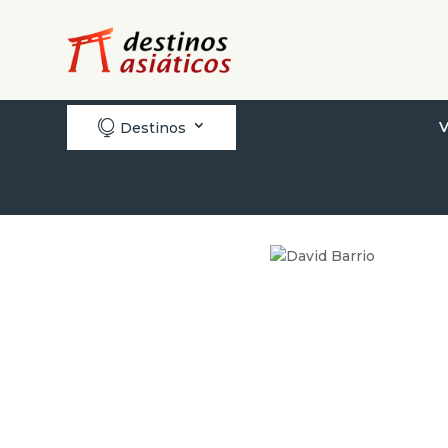

V
Destinos