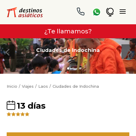
¿Te llamamos?
Ciudades de Indochina
Inicio
Viajes
Laos
Ciudades de Indochina
13 días
Valorado
4
5.00
sobre
5 basado
en