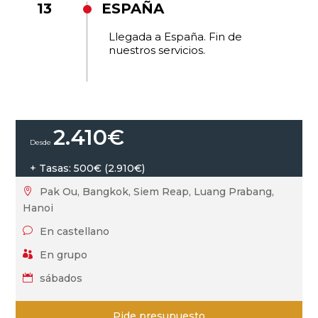
13
ESPAÑA
Llegada a España. Fin de
nuestros servicios.
2.410
€
+ Tasas: 500€ (2.910€)
Pak Ou, Bangkok, Siem Reap, Luang Prabang,

Hanoi
En castellano
v
En grupo

sábados

Pide presupuesto