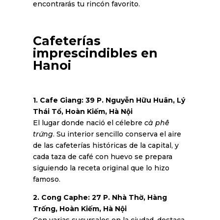
encontrarás tu rincón favorito.
Cafeterías
imprescindibles en
Hanoi
1. Cafe Giang: 39 P. Nguyễn Hữu Huân, Lý
Thái Tổ, Hoàn Kiếm, Hà Nội
El lugar donde nació el célebre
cà phê
trứng
. Su interior sencillo conserva el aire
de las cafeterías históricas de la capital, y
cada taza de café con huevo se prepara
siguiendo la receta original que lo hizo
famoso.
2. Cong Caphe: 27 P. Nhà Thờ, Hàng
Trống, Hoàn Kiếm, Hà Nội
Con varias sucursales en la ciudad, destaca