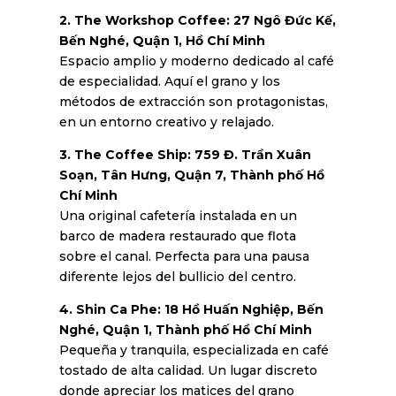
2. The Workshop Coffee: 27 Ngô Đức Kế,
Bến Nghé, Quận 1, Hồ Chí Minh
Espacio amplio y moderno dedicado al café
de especialidad. Aquí el grano y los
métodos de extracción son protagonistas,
en un entorno creativo y relajado.
3. The Coffee Ship: 759 Đ. Trần Xuân
Soạn, Tân Hưng, Quận 7, Thành phố Hồ
Chí Minh
Una original cafetería instalada en un
barco de madera restaurado que flota
sobre el canal. Perfecta para una pausa
diferente lejos del bullicio del centro.
4. Shin Ca Phe: 18 Hồ Huấn Nghiệp, Bến
Nghé, Quận 1, Thành phố Hồ Chí Minh
Pequeña y tranquila, especializada en café
tostado de alta calidad. Un lugar discreto
donde apreciar los matices del grano