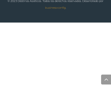
© 2023 Destinos Asiáticos. Todos los derechos reservados. Desarrollado por
business•config
.