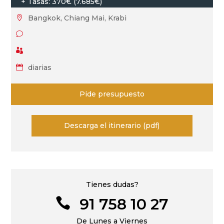
+ Tasas: 370€ (7.685€)
Bangkok, Chiang Mai, Krabi

v

diarias

Pide presupuesto
Descarga el itinerario (pdf)
Tienes dudas?
91 758 10 27

De Lunes a Viernes