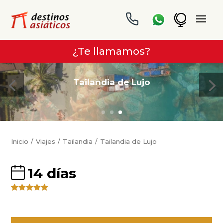
¿Te llamamos?
Tailandia de Lujo
Inicio
Viajes
Tailandia
Tailandia de Lujo
14 días
Valorado
4
5.00
sobre
5 basado
en