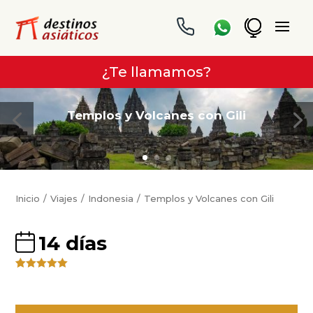
¿Te llamamos?
Templos y Volcanes con Gili
Inicio
Viajes
Indonesia
Templos y Volcanes con Gili
14 días
Valorado
4
5.00
sobre
5 basado
en