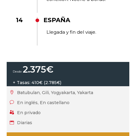
14
ESPAÑA
Llegada y fin del viaje.
2.375
€
+ Tasas: 410€ (2.785€)
Batubulan, Gili, Yogyakarta, Yakarta

En inglés, En castellano
v
En privado

Diarias
