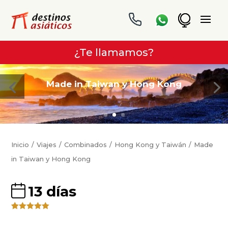
¿Te llamamos?
Made in Taiwan y Hong Kong
Inicio
Viajes
Combinados
Hong Kong y Taiwán
Made
in Taiwan y Hong Kong
13 días
Valorado
4
5.00
sobre