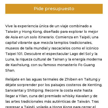
5 basado
en
Pide presupuesto
puntuacione
s de
clientes
Vive la experiencia única de un viaje combinado a
Taiwán y Hong Kong, diseñado para explorar lo mejor
de Asia en un solo itinerario. Comienza en Taipéi, una
capital vibrante que mezcla templos tradicionales,
museos de talla mundial y rascacielos como el icónico
Taipei 101. Descubre el espectacular Lago del Sol y la
Luna, la riqueza cultural de Tainan y la energía moderna
de Kaohsiung, con su famoso monasterio Fo Guang
Shan.
Relájate en las aguas termales de Zhiben en Taitung y
déjate sorprender por los paisajes costeros de Kenting,
Sanxiantai y Shitiping. Recorre la costa este hasta
llegar a Yilan, cuna del premiado whisky Kavalan y de
las artes tradicionales más auténticas de Taiwán. Tras
regresar a Taipéi, volarás a Hong Kong para cerrar el