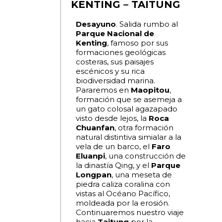
KENTING – TAITUNG
Desayuno
. Salida rumbo al
Parque Nacional de
Kenting
, famoso por sus
formaciones geológicas
costeras, sus paisajes
escénicos y su rica
biodiversidad marina.
Pararemos en
Maopitou
,
formación que se asemeja a
un gato colosal agazapado
visto desde lejos, la
Roca
Chuanfan
, otra formación
natural distintiva simialar a la
vela de un barco, el
Faro
Eluanpi
, una construcción de
la dinastía Qing, y el
Parque
Longpan
, una meseta de
piedra caliza coralina con
vistas al Océano Pacífico,
moldeada por la erosión.
Continuaremos nuestro viaje
hacia
Taitung
por la