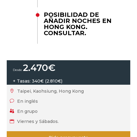
POSIBILIDAD DE
AÑADIR NOCHES EN
HONG KONG.
CONSULTAR.
2.470
€
+ Tasas: 340€ (2.810€)
Taipei, Kaohsiung, Hong Kong

En inglés
v
En grupo

Viernes y Sábados.
