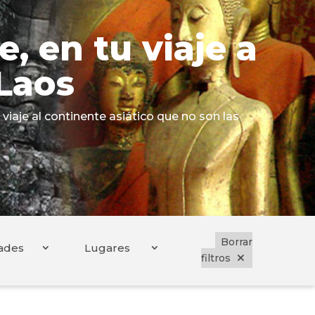
, en tu viaje a
Laos
viaje al continente asiático que no son las
Borrar
ades
Lugares
filtros