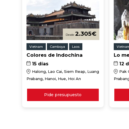
2.305
€
Vietnam
Camboya
Laos
Vietna
Colores de Indochina
Lo me
15 días
12 d
Halong, Lao Cai, Siem Reap, Luang
Pak 
Prabang, Hanoi, Hue, Hoi An
Prabang
Pide presupuesto