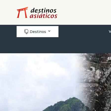

V
Destinos