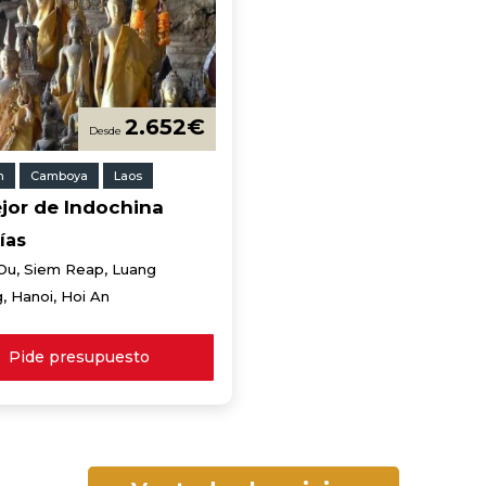
2.652
€
m
Camboya
Laos
jor de Indochina
ías
Ou, Siem Reap, Luang
, Hanoi, Hoi An
Pide presupuesto