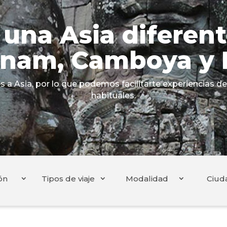
na Asia diferente
tnam, Camboya y 
a Asia, por lo que podemos facilitarte experiencias de 
habituales.
ón
Tipos de viaje
Modalidad
Ciud