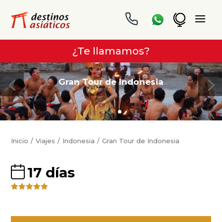
¿Te llamamos?
Gran Tour de Indonesia
Inicio
Viajes
Indonesia
Gran Tour de Indonesia
17 días
Valorado
4
5.00
sobre
5 basado
en