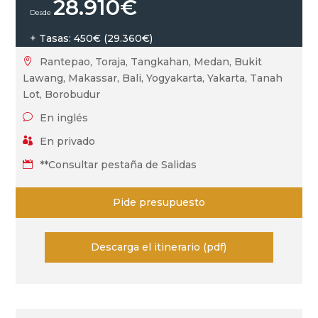
28.910
€
+ Tasas: 450€ (29.360€)
Rantepao, Toraja, Tangkahan, Medan, Bukit

Lawang, Makassar, Bali, Yogyakarta, Yakarta, Tanah
Lot, Borobudur
En inglés
v
En privado

**Consultar pestaña de Salidas

Pide presupuesto
Descarga el itinerario (pdf)