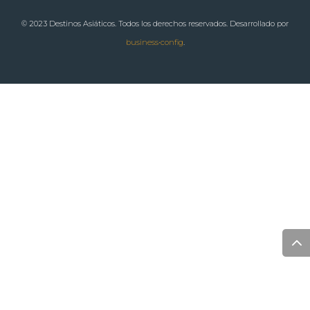
© 2023 Destinos Asiáticos. Todos los derechos reservados. Desarrollado por
business•config
.