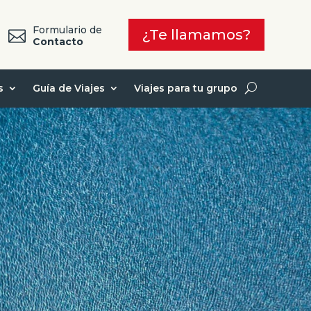
Formulario de
¿Te llamamos?

7
Contacto
s
Guía de Viajes
Viajes para tu grupo