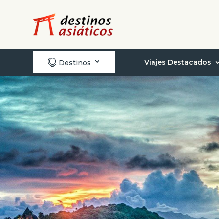

Viajes Destacados
Destinos