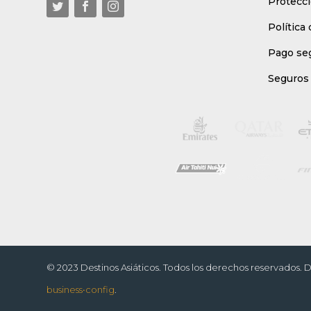
Protecci
Política
Pago se
Seguros 
© 2023 Destinos Asiáticos. Todos los derechos reservados. 
business•config
.