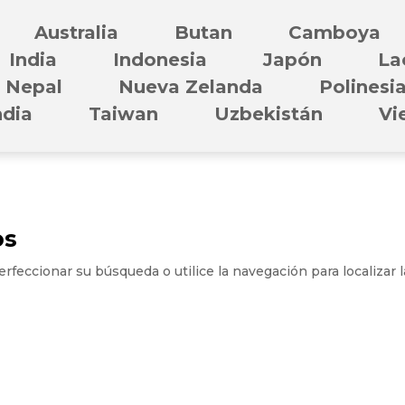
Australia
Butan
Camboya
India
Indonesia
Japón
La
Nepal
Nueva Zelanda
Polinesi
ndia
Taiwan
Uzbekistán
Vi
os
rfeccionar su búsqueda o utilice la navegación para localizar l